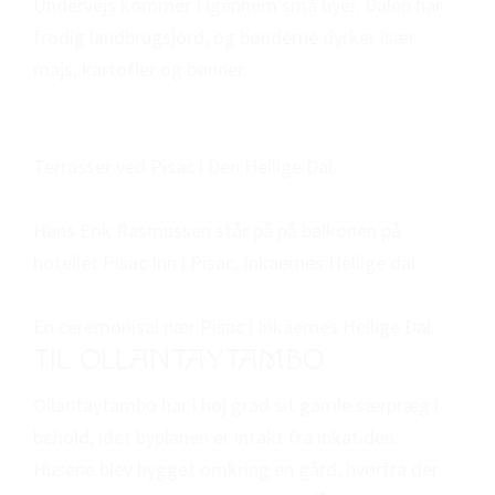
Undervejs kommer I igennem små byer. Dalen har
frodig landbrugsjord, og bønderne dyrker især
majs, kartofler og bønner.
Terrasser ved Pisac i Den Hellige Dal.
Hans Erik Rasmussen står på på balkonen på
hotellet Pisac Inn i Pisac, Inkaernes Hellige dal.
En ceremonisal nær Pisac i Inkaernes Hellige Dal.
TIL OLLANTAYTAMBO
Ollantaytambo har i høj grad sit gamle særpræg i
behold, idet byplanen er intakt fra inkatiden.
Husene blev bygget omkring en gård, hvorfra der