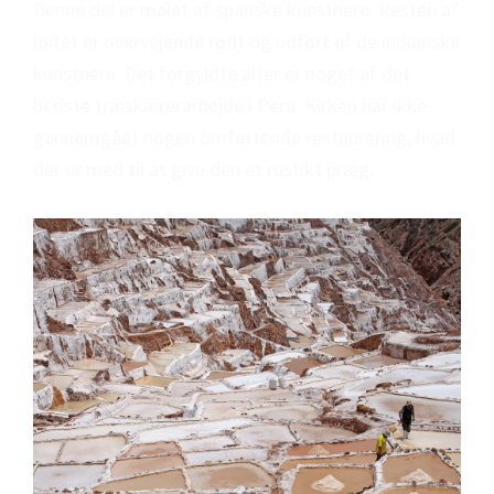
Denne del er malet af spanske kunstnere. Resten af
loftet er overvejende rødt og udført af de indianske
kunstnere. Det forgyldte alter er noget af det
bedste træskærerarbejde i Peru. Kirken har ikke
gennemgået nogen omfattende restaurering, hvad
der er med til at give den et rustikt præg.