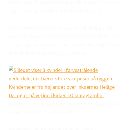
stiger man af toget fra Machu Picchu, og ved Pisac
ligger flere spirituelle centre med retræter.
Byen Chincero mellem Cusco og Den Hellige Dal
samt terrasserne ved Moray ligger ikke i dalen, men
de er alligevel beskrevet her, da de ofte indgår som
turmål på en dagsudflugt fra Cusco.
Kvinder fra højlandet over inkaernes Hellige Dal på
vej ind i kirken i Ollantaytambo.
Inkaernes Hellige dal var og er et frodigt