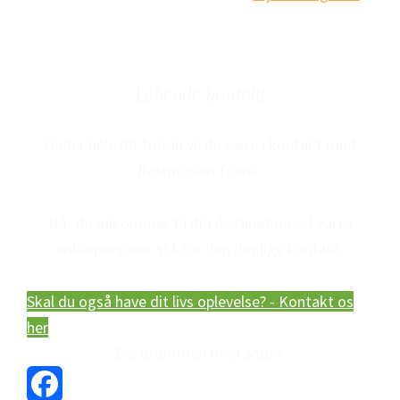
Løbende kontakt
Under hele dit forløb vil du være i kontakt med
Rasmussen Travel.
Når du ankommer til din destination, vil vores
ankerpersoner stå for den daglige kontakt.
Skal du også have dit livs oplevelse? - Kontakt os
her
Del drømmen med andre: