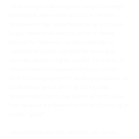
Inkaernes rige strakte sig over mange forskellige
klimabælter. Alene omkring Cusco er der både
tempererede dale, kolde højsletter og subtropisk
jungle. Inkaerne var klar over, at for at dække
behovet for fødevarer, var det nødvendigt til
stadighed at udvikle afgrøder, der kunne give
optimalt udbytte i et givet område. En teori er, at
inkaerne lavede terrasserne ved Moray som en
form for forsøgscenter for landbrugsprodukter. De
runde former gør, at der er op til 15 graders
temperaturforskel fra top til bund af de 30 meter
høje terrasser. Komplekset omfatter to store og en
mindre “gryde”.
Siden inkatiden har man udvundet salt i en lille