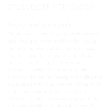
OPLEVELSER VED CUSCO
Dagstur med privat guide
For inkaerne var dalen et frodigt spisekammer og
også i dag ligger marker med kartofler, majs og
bønner. Betegnelsen Valle Sagrada de los Incas,
Inkaernes hellige Dal, bruges om Urubambadalen
mellem byerne Pisac og Ollantaytambo.
Betegnelsen »hellig« er først hæftet på dalen i
turismens tidsalder, men da religiøse handlinger var
en fuldt integreret del af inkaernes hverdag, er det
alligevel en relevant betegnelse. De største
attraktioner i dalen er ruinerne og markedet i Pisac
samt ruinerne i Ollantaytambo. I sidstnævnte by