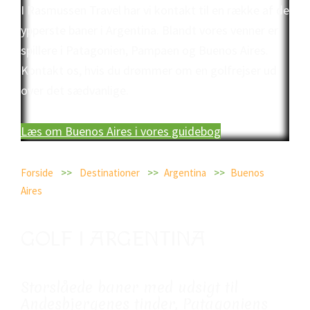
I Rasmussen Travel har vi kontakt til en række af de
ypperste baner i Argentina. Blandt vores venner er
spillere i Patagonien, Pampaen og Buenos Aires.
Kontakt os, hvis du drømmer om en golfrejser ud
over det sædvanlige.
Læs om Buenos Aires i vores guidebog
Forside
Destinationer
Argentina
Buenos
Aires
GOLF I ARGENTINA
Storslåede baner med udsigt til
Andesbjergenes tinder, Patagoniens