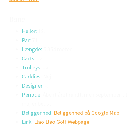
Bane
Huller:
18.
Par:
71.
Længde:
5.354 meter.
Carts:
Ja.
Trolleys:
Ja.
Caddies:
Nej.
Designer:
-.
Periode:
Åbent året rundt, men september til
maj er bedst.
Beliggenhed:
Beliggenhed på Google Map
.
Link:
Llao Llao Golf Webpage
.