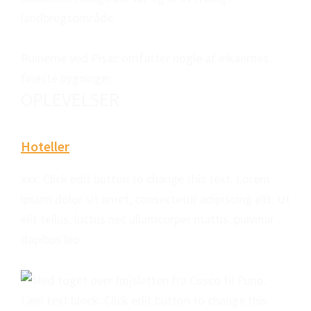
landbrugsområde.
Ruinerne ved Pisac omfatter nogle af inkaernes
fineste bygninger.
OPLEVELSER
Hoteller
xxx. Click edit button to change this text. Lorem
ipsum dolor sit amet, consectetur adipiscing elit. Ut
elit tellus, luctus nec ullamcorper mattis, pulvinar
dapibus leo.
I am text block. Click edit button to change this