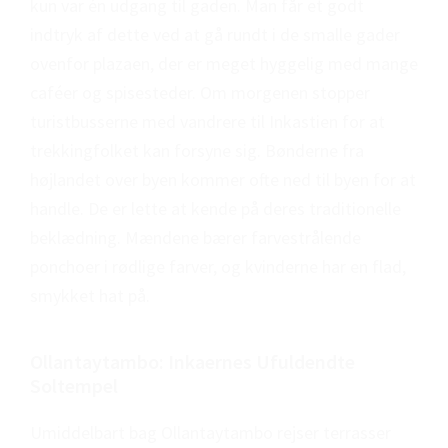
kun var én udgang til gaden. Man får et godt
indtryk af dette ved at gå rundt i de smalle gader
ovenfor plazaen, der er meget hyggelig med mange
caféer og spisesteder. Om morgenen stopper
turistbusserne med vandrere til Inkastien for at
trekkingfolket kan forsyne sig. Bønderne fra
højlandet over byen kommer ofte ned til byen for at
handle. De er lette at kende på deres traditionelle
beklædning. Mændene bærer farvestrålende
ponchoer i rødlige farver, og kvinderne har en flad,
smykket hat på.
Ollantaytambo: Inkaernes Ufuldendte
Soltempel
Umiddelbart bag Ollantaytambo rejser terrasser