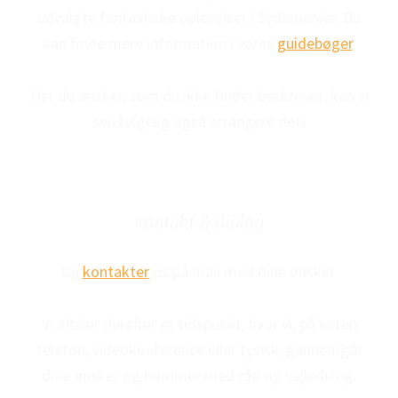
udvalgte fantastiske oplevelser i Sydamerika. Du
kan finde mere information i vores
guidebøger
.
Har du ønsker, som du ikke finder beskrevet, kan vi
selvfølgelig også arrangere det!
Kontakt & dialog
Du
kontakter
os på mail med dine ønsker.
Vi aftaler derefter et tidspunkt, hvor vi, på enten
telefon, videokonference eller fysisk, gennemgår
dine ønsker og kommer med råd og vejledning.