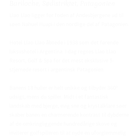
Bariloche, Sødistriktet, Patagonien
Llao Llao ligger for foden af Andesbjergene ud til
søen Nahuel Huapi i den nordlige del af Patagonien.
Hotel Llao Llao åbnede i 1938 som det førende
luksushotel i Argentina. I dag regnes Llao Llao
Resort, Golf & Spa for det mest eksklusive 5-
stjernede resort i argentinsk Patagonien.
Banens 18 huller er helt unikke og tilbyder 360º
udsigt, mens du spiller. Midt i et fantastisk
landskab med bjerge, evig sne og krystalklare søer
skaber banen en charmerende kontrast til dybderne
af de omkringliggende hundredårige skove og
inviterer golfspilleren til at nyde en uforglemmelig