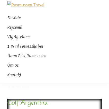
Gå
Skip
Gå
Rasmussen
direkte
til
direkte
Sydamerikaeksperten
Travel
til
indhold
til
Forside
primær
footer
Rejsemål
navigation
Vigtig viden
1 % til Fællesskabet
Hans Erik Rasmussen
Om os
Kontakt
Oplevelser
Golf Argentina