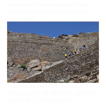
Disse mere end to meter høje sten på templet i
Ollantaytambo hentede inkaerne på bjergsiden
bagerst i billedet.
På vej op til ruinerne ved Ollantaytambo.
SALINERAS DE MARAS, MORAY
OG BYEN CHINCHERO