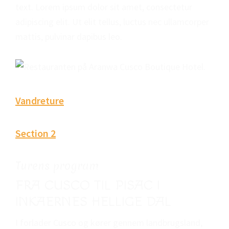
text. Lorem ipsum dolor sit amet, consectetur
adipiscing elit. Ut elit tellus, luctus nec ullamcorper
mattis, pulvinar dapibus leo.
Vandreture
Section 2
Turens program
FRA CUSCO TIL PISAC I
INKAERNES HELLIGE DAL
I forlader Cusco og kører gennem landbrugsland,