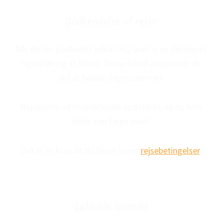
Godkendelse af rejse
Når du har godkendt udkastet, laver vi en detaljeret
rejseplan og et tilbud. Dette tilbud accepterer du
ved at betale depositummet.
Rejsesiden vil blive løbende opdateret, så du hele
tiden kan følge med.
Det er et krav, at du læser vores
rejsebetingelser
.
Løbende kontakt