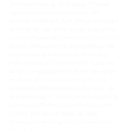
med høje mure sig op ad bjergsiden. På toppen
ligger et af inkaernes forsvarsværker med
tilhørende tempel. Det nåede aldrig at blive bygget
færdig, hvilket giver den besøgende mulighed for
at se, hvordan man fik transporteret de store sten
på plads. Stenbruddet lå op ad bjergsiden på den
modsatte side af floden. Det har ikke voldt de
store problemer at få stenene ned til floden. Det
var mere arbejdskrævende at få dem over på den
anden side. Først blev stenene trukket ned til
flodbredden. Herefter gravede man en kanal, der
førte vandet bag om stenene, lavede en dæmning
over det tørre flodleje og fortsatte transporten.
Fra dette sted kan man stadig den store
jordrampe, der blev brugt til at få stenene op til