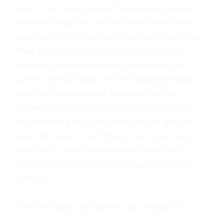
inden I fra et udsigtspunkt får udsyn ned gennem
Inkaernes Hellige Dal. På den anden side af dalen
kører I op til det arkæologiske kompleks over byen
Pisac. Den mest betydningsfulde del af Pisac-
ruinerne er centreret omkring Intihuatana, den
lodrette sten på toppen af den fritliggende klippe
inden for bygningen med den runde mur. Fra
ruinområdet kan I vælge om I vil gå ned til Pisac.
Regn med en godt en halv time, hvis I er godt til
bens. Ellers kører I ned til byen, hvor I stiger ud på
byens plaza. Foran den lille kirke er boder med
kunsthåndværk og i gaderne mange spændende
butikker.
Turen fortsætter ned gennem Den Hellige dal.