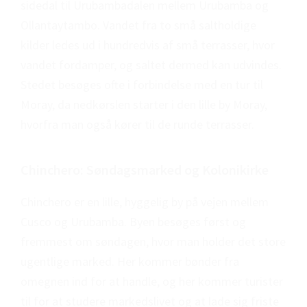
sidedal til Urubambadalen mellem Urubamba og
Ollantaytambo. Vandet fra to små saltholdige
kilder ledes ud i hundredvis af små terrasser, hvor
vandet fordamper, og saltet dermed kan udvindes.
Stedet besøges ofte i forbindelse med en tur til
Moray, da nedkørslen starter i den lille by Moray,
hvorfra man også kører til de runde terrasser.
Chinchero: Søndagsmarked og Kolonikirke
Chinchero er en lille, hyggelig by på vejen mellem
Cusco og Urubamba. Byen besøges først og
fremmest om søndagen, hvor man holder det store
ugentlige marked. Her kommer bønder fra
omegnen ind for at handle, og her kommer turister
til for at studere markedslivet og at lade sig friste