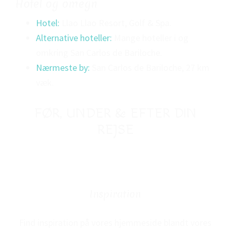
Hotel og omegn
Hotel:
Llao Llao Resort, Golf & Spa.
Alternative hoteller:
Mange hoteller i og
omkring San Carlos de Bariloche.
Nærmeste by:
San Carlos de Bariloche, 27 km
væk.
FØR, UNDER & EFTER DIN
REJSE
Inspiration
Find inspiration på vores hjemmeside blandt vores