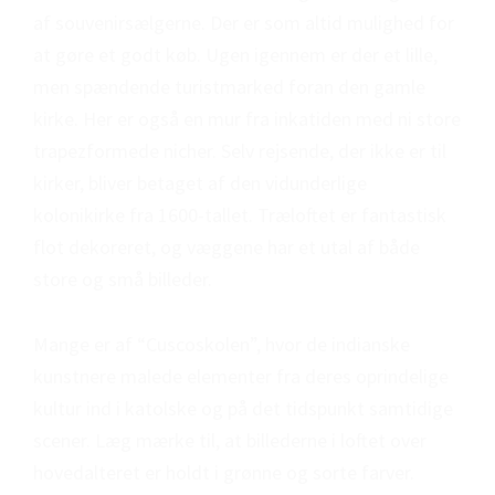
af souvenirsælgerne. Der er som altid mulighed for
at gøre et godt køb. Ugen igennem er der et lille,
men spændende turistmarked foran den gamle
kirke. Her er også en mur fra inkatiden med ni store
trapezformede nicher. Selv rejsende, der ikke er til
kirker, bliver betaget af den vidunderlige
kolonikirke fra 1600-tallet. Træloftet er fantastisk
flot dekoreret, og væggene har et utal af både
store og små billeder.
Mange er af “Cuscoskolen”, hvor de indianske
kunstnere malede elementer fra deres oprindelige
kultur ind i katolske og på det tidspunkt samtidige
scener. Læg mærke til, at billederne i loftet over
hovedalteret er holdt i grønne og sorte farver.