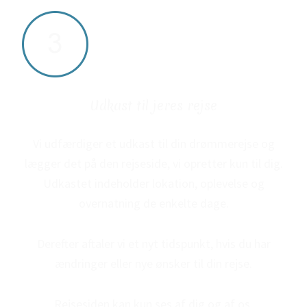
Udkast til jeres rejse
Vi udfærdiger et udkast til din drømmerejse og
lægger det på den rejseside, vi opretter kun til dig.
Udkastet indeholder lokation, oplevelse og
overnatning de enkelte dage.
Derefter aftaler vi et nyt tidspunkt, hvis du har
ændringer eller nye ønsker til din rejse.
Rejsesiden kan kun ses af dig og af os.