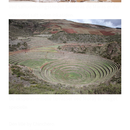
Ved saltudvindingsstedet Salineras de Maras er der
udvundet salt siden inkatiden.
De eksperimentielle terrasser ved Moray er meget
specielle.
Den lille by Chinchero.