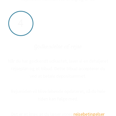
Godkendelse af rejse
Når du har godkendt udkastet, laver vi en detaljeret
rejseplan og et tilbud. Dette tilbud accepterer du
ved at betale depositummet.
Rejsesiden vil blive løbende opdateret, så du hele
tiden kan følge med.
Det er et krav, at du læser vores
rejsebetingelser
.