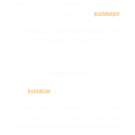
udvalgte fantastiske oplevelser i Sydamerika. Du
kan finde mere information i vores
guidebøger
.
Har du ønsker, som du ikke finder beskrevet, kan vi
selvfølgelig også arrangere det!
Kontakt & dialog
Du
kontakter
os på mail med dine ønsker.
Vi aftaler derefter et tidspunkt, hvor vi, på enten
telefon, videokonference eller fysisk, gennemgår
dine ønsker og kommer med råd og vejledning.