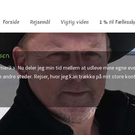
Forside
Rejsemål
Vigtig viden
1 % til Fælless
sen
amerika. Nu deler jeg min tid mellem at udleve mine egne eve
e andre steder. Rejser, hvor jeg kan trække på mit store kon