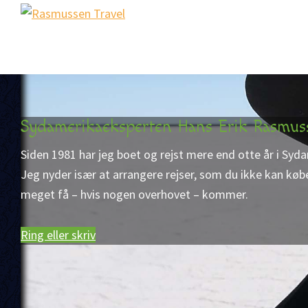
Gå
Skip
Gå
Rasmussen
direkte
til
direkte
Sydamerikaeksperten
Travel
til
indhold
til
primær
footer
navigation
Sydamerikaeksperten Hans Erik Rasmus
Siden 1981 har jeg boet og rejst mere end otte år i Syd
Jeg nyder især at arrangere rejser, som du ikke kan køb
meget få – hvis nogen overhovet – kommer.
Ring eller skriv