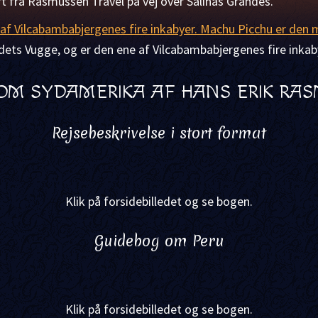
 fra Rasmussen Travel på vej over Salinas Grandes.
ets Vugge, og er den ene af Vilcabambabjergenes fire inkab
OM SYDAMERIKA AF HANS ERIK RA
Rejsebeskrivelse i stort format
Klik på forsidebilledet og se bogen.
Guidebog om Peru
Klik på forsidebilledet og se bogen.