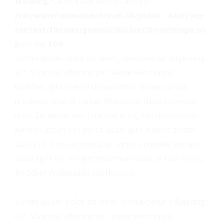
Warning
: Cannot use bool as array in
/var/www/rasmussentravel.dk/public_html/wp-
content/themes/genesis/lib/functions/image.ph
p
on line
104
Lorem ipsum dolor sit amet, consectetur adipiscing
elit. Vivamus ullamcorper neque nec mauris
ultricies, quis viverra urna mattis. Donec cursus
maximus urna et varius. Maecenas vitae interdum
urna. Curabitur non faucibus urna, non ultrices est.
Aenean accumsan porta lacus, quis blandit tortor
varius et. Cras et massa at tortor convallis suscipit
vitae eget mi. Integer maximus libero at nisl mollis,
tincidunt malesuada dui rhoncus.
Lorem ipsum dolor sit amet, consectetur adipiscing
elit. Vivamus ullamcorper neque nec mauris