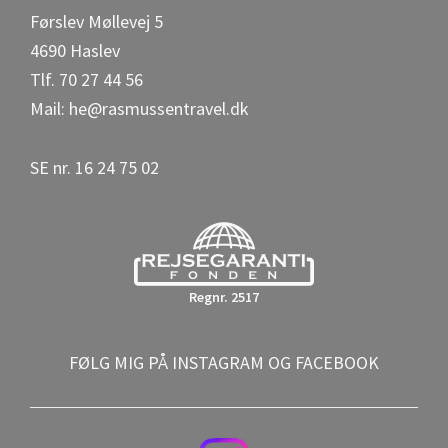
Førslev Møllevej 5
k
4690 Haslev
Tlf. 70 27 44 56
Mail: he@rasmussentravel.dk
SE nr. 16 24 75 02
Regnr. 2517
FØLG MIG PÅ INSTAGRAM OG FACEBOOK