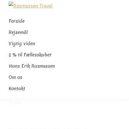
Gå
Skip
Gå
Rasmussen
direkte
til
direkte
Sydamerikaeksperten
Travel
til
indhold
til
Forside
primær
footer
Rejsemål
navigation
Vigtig viden
1 % til Fællesskabet
Hans Erik Rasmussen
Om os
Kontakt
BLOG