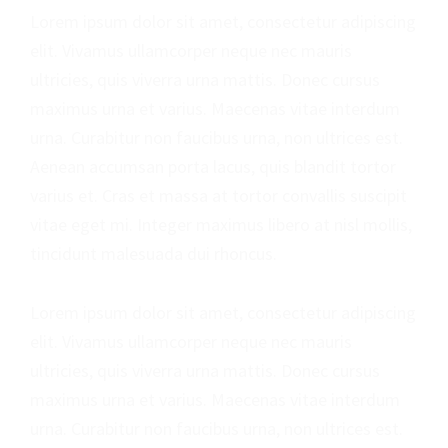
Lorem ipsum dolor sit amet, consectetur adipiscing
e
h
elit. Vivamus ullamcorper neque nec mauris
b
a
ultricies, quis viverra urna mattis. Donec cursus
o
r
maximus urna et varius. Maecenas vitae interdum
urna. Curabitur non faucibus urna, non ultrices est.
o
e
Aenean accumsan porta lacus, quis blandit tortor
k
varius et. Cras et massa at tortor convallis suscipit
vitae eget mi. Integer maximus libero at nisl mollis,
tincidunt malesuada dui rhoncus.
Lorem ipsum dolor sit amet, consectetur adipiscing
elit. Vivamus ullamcorper neque nec mauris
ultricies, quis viverra urna mattis. Donec cursus
maximus urna et varius. Maecenas vitae interdum
urna. Curabitur non faucibus urna, non ultrices est.