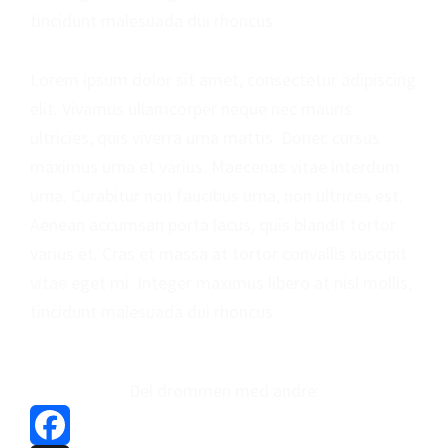
tincidunt malesuada dui rhoncus.
Lorem ipsum dolor sit amet, consectetur adipiscing
elit. Vivamus ullamcorper neque nec mauris
ultricies, quis viverra urna mattis. Donec cursus
maximus urna et varius. Maecenas vitae interdum
urna. Curabitur non faucibus urna, non ultrices est.
Aenean accumsan porta lacus, quis blandit tortor
varius et. Cras et massa at tortor convallis suscipit
vitae eget mi. Integer maximus libero at nisl mollis,
tincidunt malesuada dui rhoncus.
Del drømmen med andre: