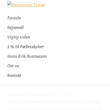
Gå
Skip
Gå
Rasmussen
direkte
til
direkte
Sydamerikaeksperten
Travel
til
indhold
til
Forside
primær
footer
Rejsemål
navigation
Vigtig viden
1 % til Fællesskabet
Hans Erik Rasmussen
Om os
Kontakt
Warning
: Cannot use bool as array in
/var/www/rasmussentravel.dk/public_html/wp-
content/themes/genesis/lib/functions/image.ph