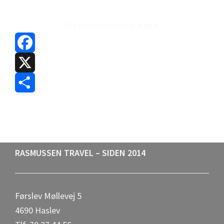
Del drømmen med andre:
F
a
X
c
S
e
h
b
a
Footer
RASMUSSEN TRAVEL – SIDEN 2014
o
r
o
e
Førslev Møllevej 5
k
4690 Haslev