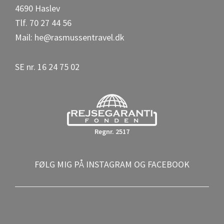
k
4690 Haslev
Tlf. 70 27 44 56
Mail: he@rasmussentravel.dk
SE nr. 16 24 75 02
Regnr. 2517
FØLG MIG PÅ INSTAGRAM OG FACEBOOK