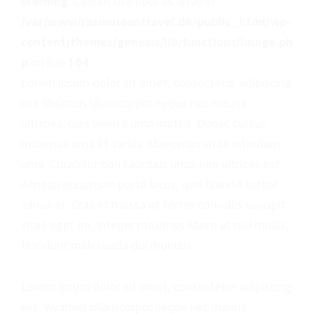
Warning
: Cannot use bool as array in
/var/www/rasmussentravel.dk/public_html/wp-
content/themes/genesis/lib/functions/image.ph
p
on line
104
Lorem ipsum dolor sit amet, consectetur adipiscing
elit. Vivamus ullamcorper neque nec mauris
ultricies, quis viverra urna mattis. Donec cursus
maximus urna et varius. Maecenas vitae interdum
urna. Curabitur non faucibus urna, non ultrices est.
Aenean accumsan porta lacus, quis blandit tortor
varius et. Cras et massa at tortor convallis suscipit
vitae eget mi. Integer maximus libero at nisl mollis,
tincidunt malesuada dui rhoncus.
Lorem ipsum dolor sit amet, consectetur adipiscing
elit. Vivamus ullamcorper neque nec mauris