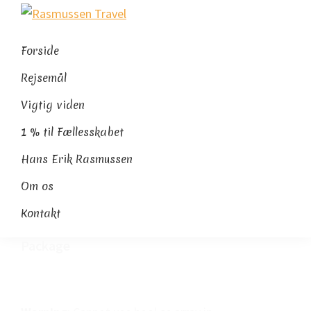
Gå
Skip
Gå
Rasmussen
direkte
til
direkte
Sydamerikaeksperten
Travel
til
indhold
til
Forside
primær
footer
Rejsemål
navigation
Vigtig viden
1 % til Fællesskabet
Hans Erik Rasmussen
Om os
Kontakt
Package