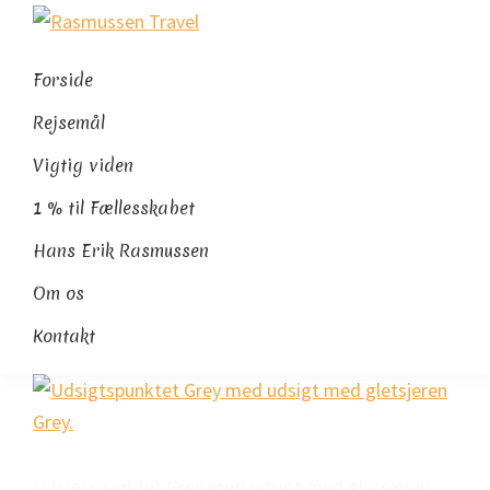
Gå
Skip
Gå
Rasmussen
direkte
til
direkte
Sydamerikaeksperten
Travel
til
indhold
til
Forside
primær
footer
Rejsemål
navigation
Vigtig viden
1 % til Fællesskabet
Hans Erik Rasmussen
Om os
Kontakt
Udsigtspunktet Grey med udsigt med gletsjeren