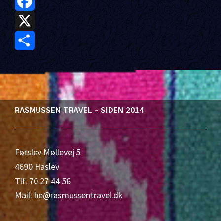
F
a
X
c
S
e
h
b
a
Footer
RASMUSSEN TRAVEL – SIDEN 2014
o
r
o
e
Førslev Møllevej 5
k
4690 Haslev
Tlf. 70 27 44 56
Mail: he@rasmussentravel.dk