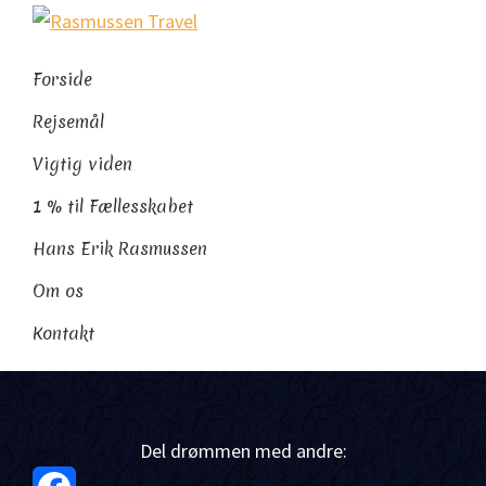
Gå
Skip
Gå
Rasmussen
direkte
til
direkte
Sydamerikaeksperten
Travel
til
indhold
til
Forside
primær
footer
Rejsemål
navigation
Vigtig viden
1 % til Fællesskabet
Hans Erik Rasmussen
Om os
Kontakt
Del drømmen med andre: