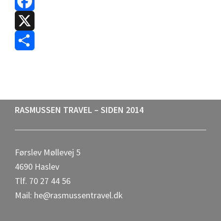
F
a
X
c
S
e
h
b
a
Footer
RASMUSSEN TRAVEL – SIDEN 2014
o
r
o
e
Førslev Møllevej 5
k
4690 Haslev
Tlf. 70 27 44 56
Mail: he@rasmussentravel.dk