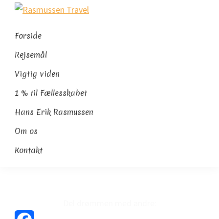
Gå
Skip
Gå
Rasmussen
direkte
til
direkte
Sydamerikaeksperten
Travel
til
indhold
til
Forside
primær
footer
Rejsemål
navigation
Vigtig viden
1 % til Fællesskabet
Hans Erik Rasmussen
Om os
Kontakt
Del drømmen med andre: