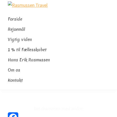
Gå
Skip
Gå
Rasmussen
direkte
til
direkte
Sydamerikaeksperten
Travel
til
indhold
til
Forside
primær
footer
Rejsemål
navigation
Vigtig viden
1 % til Fællesskabet
Hans Erik Rasmussen
Om os
Kontakt
Del drømmen med andre: