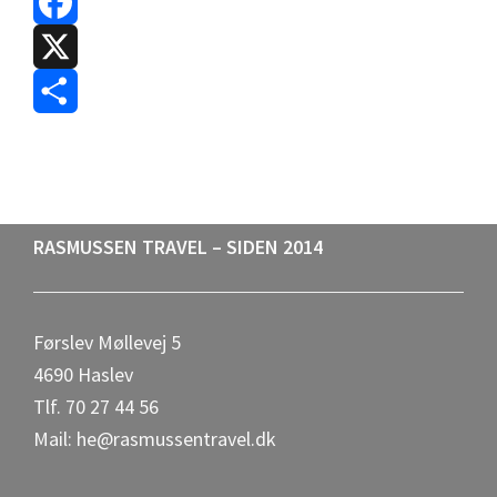
F
a
X
c
S
e
h
b
a
Footer
RASMUSSEN TRAVEL – SIDEN 2014
o
r
o
e
Førslev Møllevej 5
k
4690 Haslev
Tlf. 70 27 44 56
Mail: he@rasmussentravel.dk