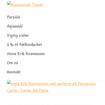
Gå
Skip
Gå
Rasmussen
direkte
til
direkte
Sydamerikaeksperten
Travel
til
indhold
til
Forside
primær
footer
Rejsemål
navigation
Vigtig viden
1 % til Fællesskabet
Hans Erik Rasmussen
Om os
Kontakt
Hans Erik Rasmussen ved yurterne på Patagonia