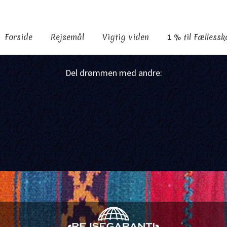
Forside
Rejsemål
Vigtig viden
1 % til Fælless
Del drømmen med andre:
F
a
X
c
S
e
h
b
a
o
r