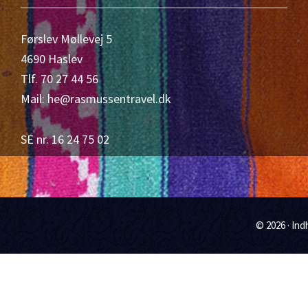
Førslev Møllevej 5
4690 Haslev
Tlf. 70 27 44 56
Mail: he@rasmussentravel.dk
SE nr. 16 24 75 02
© 2026 · In
Scroll
Up