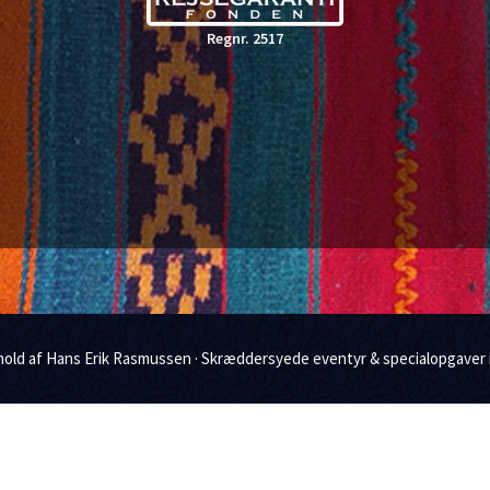
o
e
Regnr. 2517
k
dhold af Hans Erik Rasmussen · Skræddersyede eventyr & specialopgaver 