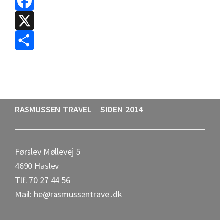
F
a
X
c
S
e
h
b
a
Footer
RASMUSSEN TRAVEL – SIDEN 2014
o
r
o
e
Førslev Møllevej 5
k
4690 Haslev
Tlf. 70 27 44 56
Mail: he@rasmussentravel.dk