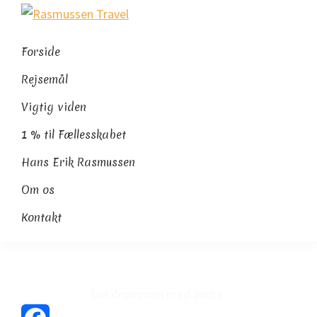
Gå
Skip
Gå
Rasmussen
direkte
til
direkte
Sydamerikaeksperten
Travel
til
indhold
til
Forside
primær
footer
Rejsemål
navigation
Vigtig viden
1 % til Fællesskabet
Hans Erik Rasmussen
Om os
Kontakt
Del drømmen med andre: