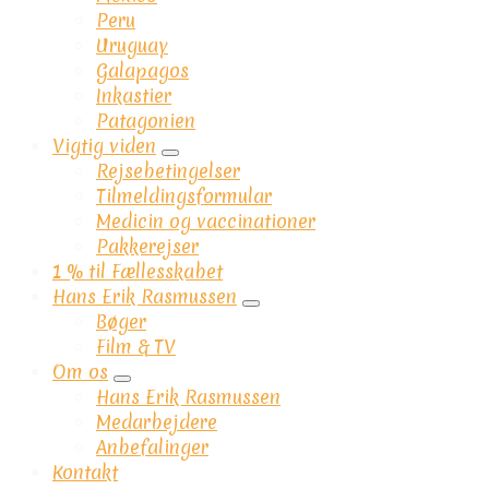
Peru
Uruguay
Galapagos
Inkastier
Patagonien
Vigtig viden
Submenu
Rejsebetingelser
Tilmeldingsformular
Medicin og vaccinationer
Pakkerejser
1 % til Fællesskabet
Hans Erik Rasmussen
Submenu
Bøger
Film & TV
Om os
Submenu
Hans Erik Rasmussen
Medarbejdere
Anbefalinger
Kontakt