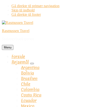
Gå direkte til primær navigation
Skip til indhold
Gå direkte til footer
Rasmussen Travel
Sydamerikaeksperten
Menu
Forside
Rejsemål
Submenu
Argentina
Bolivia
Brasilien
Chile
Colombia
Costa Rica
Ecuador
Mexico