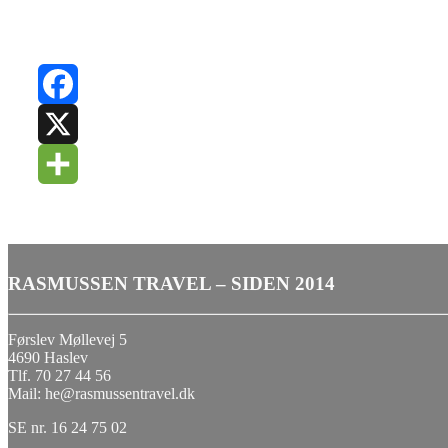
Footer
RASMUSSEN TRAVEL – SIDEN 2014
Førslev Møllevej 5
4690 Haslev
Tlf. 70 27 44 56
Mail: he@rasmussentravel.dk
SE nr. 16 24 75 02