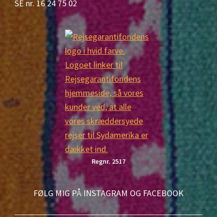
SE nr. 16 24 75 02
Regnr. 2517
FØLG MIG PÅ INSTAGRAM OG FACEBOOK