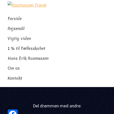
Gå
Skip
Gå
Rasmussen
direkte
til
direkte
Sydamerikaeksperten
Travel
til
indhold
til
Forside
primær
footer
Rejsemål
navigation
Vigtig viden
1 % til Fællesskabet
Hans Erik Rasmussen
Om os
Kontakt
Del drømmen med andre: