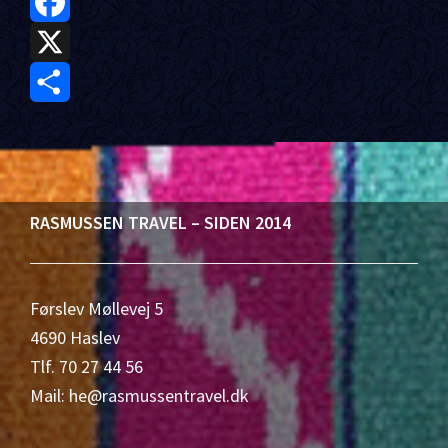
F
a
X
c
S
e
h
b
a
Footer
RASMUSSEN TRAVEL – SIDEN 2014
o
r
o
e
Førslev Møllevej 5
k
4690 Haslev
Tlf. 70 27 44 56
Mail: he@rasmussentravel.dk