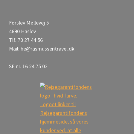
o
r
o
e
Førslev Møllevej 5
k
4690 Haslev
Tlf. 70 27 44 56
Mail: he@rasmussentravel.dk
SE nr. 16 24 75 02