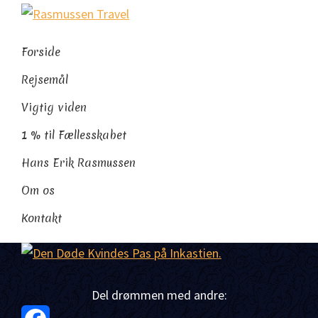
Gå
Skip
Gå
Rasmussen
direkte
til
direkte
Sydamerikaeksperten
Travel
til
indhold
til
Forside
primær
footer
Rejsemål
navigation
Vigtig viden
1 % til Fællesskabet
Hans Erik Rasmussen
Om os
Kontakt
Del drømmen med andre: