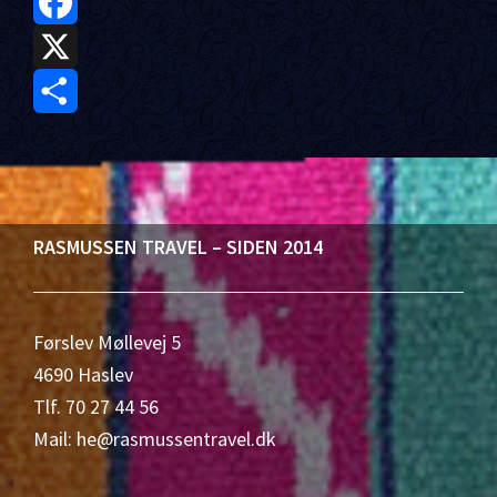
F
a
X
c
S
e
h
b
a
Footer
RASMUSSEN TRAVEL – SIDEN 2014
o
r
o
e
Førslev Møllevej 5
k
4690 Haslev
Tlf. 70 27 44 56
Mail: he@rasmussentravel.dk