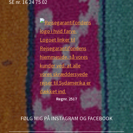
SE nr. 16 24 75 02
Regnr. 2517
FØLG MIG PÅ INSTAGRAM OG FACEBOOK