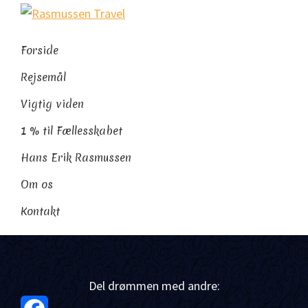
Gå
Skip
Gå
Rasmussen
direkte
til
direkte
Sydamerikaeksperten
Travel
til
indhold
til
Forside
primær
footer
Rejsemål
navigation
Vigtig viden
1 % til Fællesskabet
Hans Erik Rasmussen
Om os
Kontakt
Del drømmen med andre: