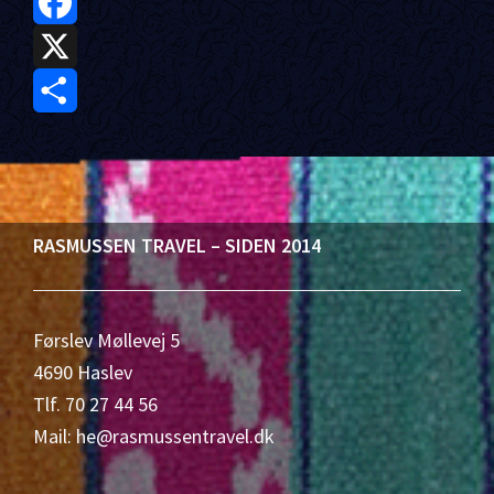
F
a
X
c
S
e
h
b
a
Footer
RASMUSSEN TRAVEL – SIDEN 2014
o
r
o
e
Førslev Møllevej 5
k
4690 Haslev
Tlf. 70 27 44 56
Mail: he@rasmussentravel.dk