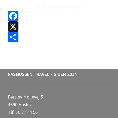
Del drømmen med andre:
F
a
X
c
S
e
h
b
a
Footer
RASMUSSEN TRAVEL – SIDEN 2014
o
r
o
e
Førslev Møllevej 5
k
4690 Haslev
Tlf. 70 27 44 56