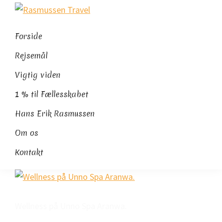
Gå
Skip
Gå
Rasmussen
direkte
til
direkte
Sydamerikaeksperten
Travel
til
indhold
til
Forside
primær
footer
Rejsemål
navigation
Vigtig viden
1 % til Fællesskabet
Hans Erik Rasmussen
Om os
Kontakt
Wellness på Unno Spa Aranwa.