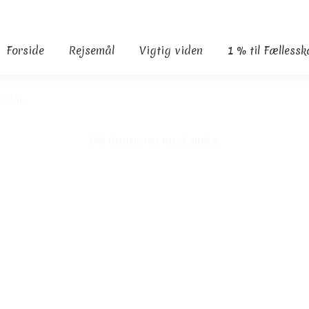
Forside
Rejsemål
Vigtig viden
1 % til Fælless
 Dal.
Del drømmen med andre:
F
a
X
c
S
e
h
b
a