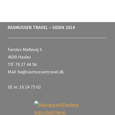
c
S
e
h
b
a
Footer
RASMUSSEN TRAVEL – SIDEN 2014
o
r
o
e
Førslev Møllevej 5
k
4690 Haslev
Tlf. 70 27 44 56
Mail: he@rasmussentravel.dk
SE nr. 16 24 75 02