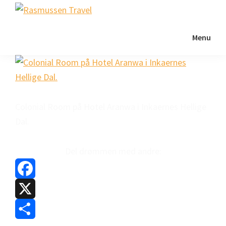
Gå
Skip
Gå
Rasmussen
direkte
til
direkte
Sydamerikaeksperten
Travel
til
indhold
til
Menu
primær
footer
navigation
Colonial Room på Hotel Aranwa i Inkaernes Hellige
Dal.
Del drømmen med andre:
F
a
X