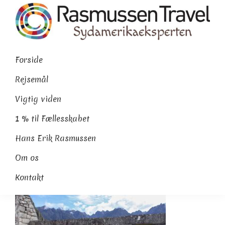
Gå
Skip
Gå
direkte
til
direkte
til
indhold
til
Rasmussen
Sydamerikaeksperten
primær
footer
Travel
Forside
navigation
Rejsemål
Vigtig viden
1 % til Fællesskabet
Hans Erik Rasmussen
Om os
Kontakt