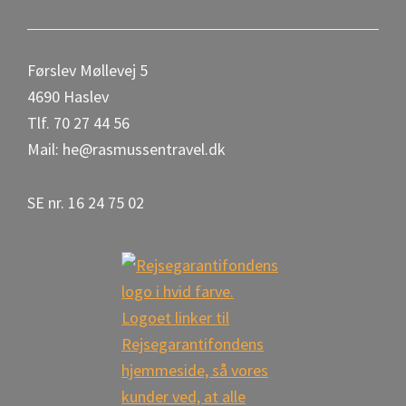
o
r
o
e
Førslev Møllevej 5
k
4690 Haslev
Tlf. 70 27 44 56
Mail: he@rasmussentravel.dk
SE nr. 16 24 75 02