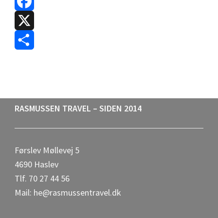
F
a
X
c
S
e
h
b
a
Footer
RASMUSSEN TRAVEL – SIDEN 2014
o
r
o
e
Førslev Møllevej 5
k
4690 Haslev
Tlf. 70 27 44 56
Mail: he@rasmussentravel.dk