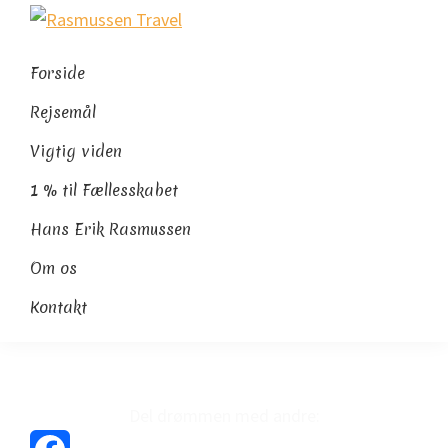
Gå
Skip
Gå
Rasmussen
direkte
til
direkte
Sydamerikaeksperten
Travel
til
indhold
til
Forside
primær
footer
Rejsemål
navigation
Vigtig viden
1 % til Fællesskabet
Hans Erik Rasmussen
Om os
Kontakt
Del drømmen med andre: