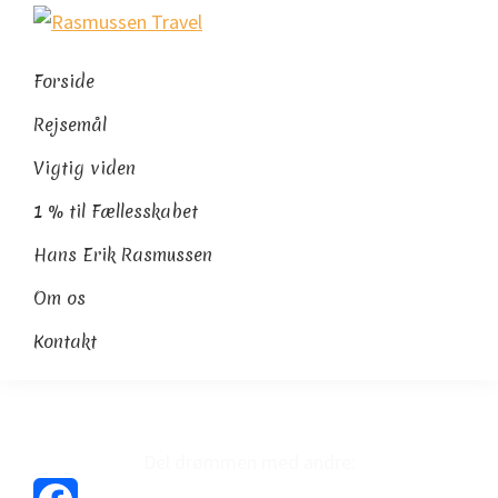
Gå
Skip
Gå
Rasmussen
direkte
til
direkte
Sydamerikaeksperten
Travel
til
indhold
til
Forside
primær
footer
Rejsemål
navigation
Vigtig viden
1 % til Fællesskabet
Hans Erik Rasmussen
Om os
Kontakt
Del drømmen med andre: