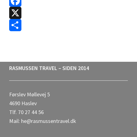
F
a
X
c
S
e
h
b
a
Footer
RASMUSSEN TRAVEL – SIDEN 2014
o
r
o
e
Førslev Møllevej 5
k
4690 Haslev
Tlf. 70 27 44 56
Mail: he@rasmussentravel.dk