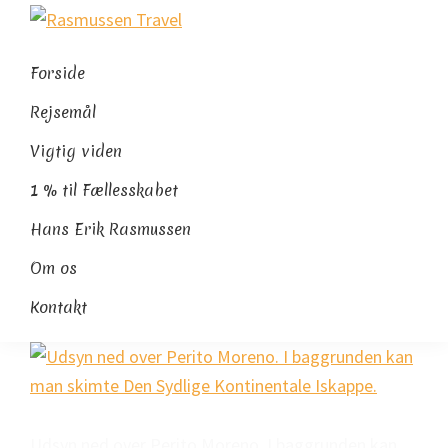
Gå
Skip
Gå
Rasmussen
direkte
til
direkte
Sydamerikaeksperten
Travel
til
indhold
til
Forside
primær
footer
Rejsemål
navigation
Vigtig viden
1 % til Fællesskabet
Hans Erik Rasmussen
Om os
Kontakt
Udsyn ned over Perito Moreno. I baggrunden kan