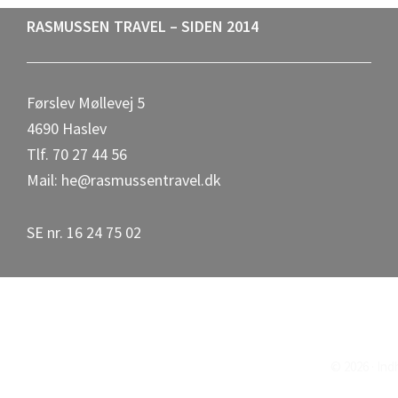
Footer
RASMUSSEN TRAVEL – SIDEN 2014
Førslev Møllevej 5
4690 Haslev
Tlf. 70 27 44 56
Mail: he@rasmussentravel.dk
SE nr. 16 24 75 02
© 2026 · In