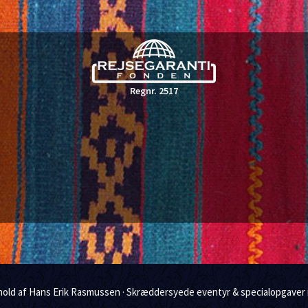
b
a
o
r
o
e
Regnr. 2517
k
dhold af Hans Erik Rasmussen · Skræddersyede eventyr & specialopgaver 