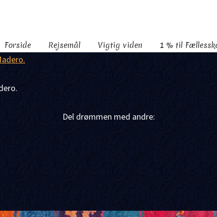
Forside
Rejsemål
Vigtig viden
1 % til Fælless
dero.
Del drømmen med andre:
F
a
X
c
S
e
h