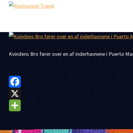
Gå
Skip
Gå
Rasmussen
direkte
til
direkte
Sydamerikaeksperten
Travel
til
indhold
til
primær
footer
navigation
Kvindens Bro fører over en af inderhavnene i Puerto Ma