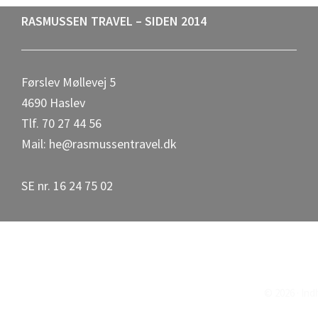
Footer
RASMUSSEN TRAVEL – SIDEN 2014
Førslev Møllevej 5
4690 Haslev
Tlf. 70 27 44 56
Mail: he@rasmussentravel.dk
SE nr. 16 24 75 02
© 2026 · In