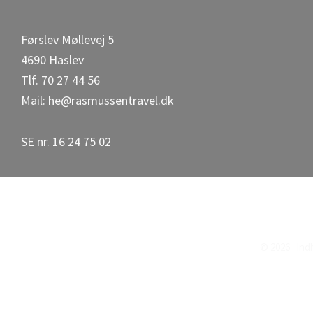
Førslev Møllevej 5
4690 Haslev
Tlf. 70 27 44 56
Mail: he@rasmussentravel.dk
SE nr. 16 24 75 02
© 2026 · In
Scroll
Up