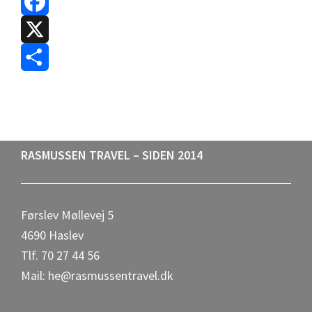
F
a
X
c
S
e
h
b
a
Footer
RASMUSSEN TRAVEL – SIDEN 2014
o
r
o
e
Førslev Møllevej 5
k
4690 Haslev
Tlf. 70 27 44 56
Mail: he@rasmussentravel.dk