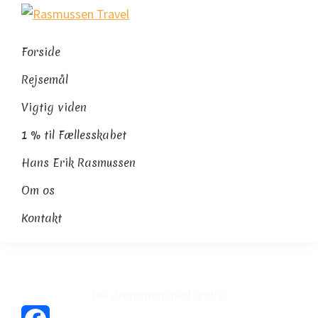
Gå
Skip
Gå
Rasmussen
direkte
til
direkte
Sydamerikaeksperten
Travel
til
indhold
til
Forside
primær
footer
Rejsemål
navigation
Vigtig viden
1 % til Fællesskabet
Hans Erik Rasmussen
Om os
Kontakt
Del drømmen med andre: