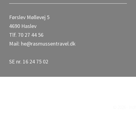
Førslev Møllevej 5
4690 Haslev
Tlf. 70 27 44 56
Mail: he@rasmussentravel.dk
SE nr. 16 24 75 02
© 2026 · In
Scroll
Up