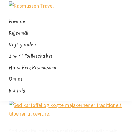
Gå
Skip
Gå
Rasmussen
direkte
til
direkte
Sydamerikaeksperten
Travel
til
indhold
til
Forside
primær
footer
Rejsemål
navigation
Vigtig viden
1 % til Fællesskabet
Hans Erik Rasmussen
Om os
Kontakt
Sød kartoffel og kogte majskerner er traditionelt