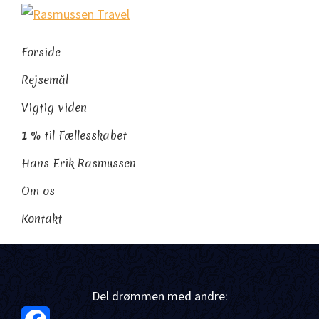
Gå
Skip
Gå
Rasmussen
direkte
til
direkte
Sydamerikaeksperten
Travel
til
indhold
til
Forside
primær
footer
Rejsemål
navigation
Vigtig viden
1 % til Fællesskabet
Hans Erik Rasmussen
Om os
Kontakt
Del drømmen med andre: