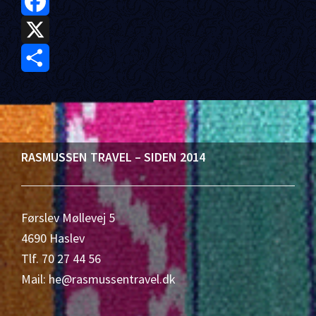
F
a
X
c
S
e
h
b
a
Footer
RASMUSSEN TRAVEL – SIDEN 2014
o
r
o
e
Førslev Møllevej 5
k
4690 Haslev
Tlf. 70 27 44 56
Mail: he@rasmussentravel.dk