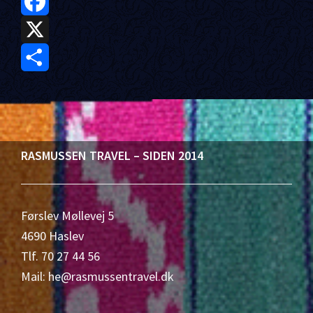
F
a
X
c
S
e
h
b
a
Footer
RASMUSSEN TRAVEL – SIDEN 2014
o
r
o
e
Førslev Møllevej 5
k
4690 Haslev
Tlf. 70 27 44 56
Mail: he@rasmussentravel.dk