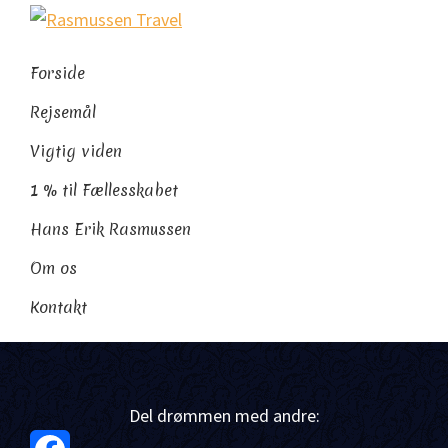
Gå
Skip
Gå
Rasmussen
direkte
til
direkte
Sydamerikaeksperten
Travel
til
indhold
til
Forside
primær
footer
Rejsemål
navigation
Vigtig viden
1 % til Fællesskabet
Hans Erik Rasmussen
Om os
Kontakt
Del drømmen med andre: