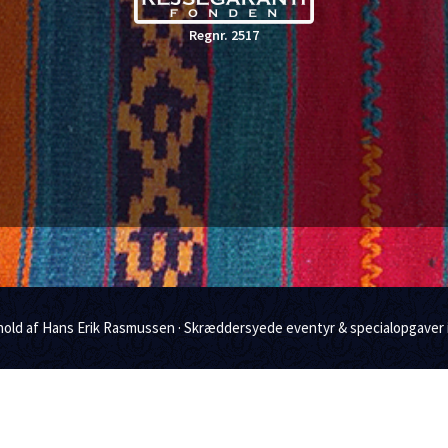
o
e
Regnr. 2517
k
dhold af Hans Erik Rasmussen · Skræddersyede eventyr & specialopgaver 