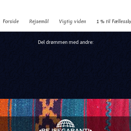
Forside
Rejsemål
Vigtig viden
1 % til Fælless
Del drømmen med andre:
F
a
X
c
S
e
h
b
a
o
r