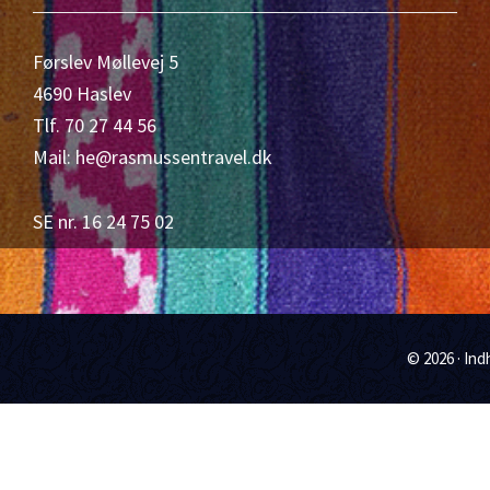
Førslev Møllevej 5
4690 Haslev
Tlf. 70 27 44 56
Mail: he@rasmussentravel.dk
SE nr. 16 24 75 02
© 2026 · In
Scroll
Up