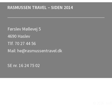
Footer
RASMUSSEN TRAVEL – SIDEN 2014
Førslev Møllevej 5
4690 Haslev
Tlf. 70 27 44 56
Mail: he@rasmussentravel.dk
SE nr. 16 24 75 02
© 2026 · In