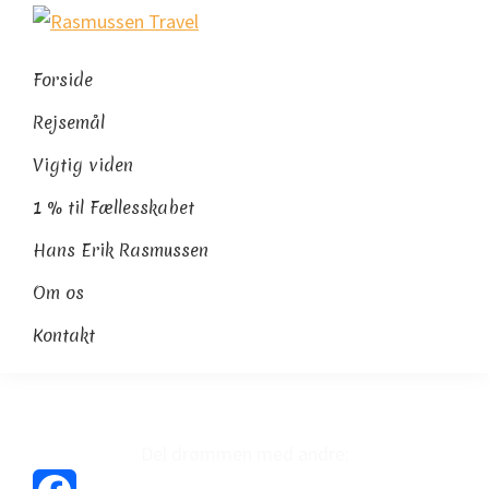
Gå
Skip
Gå
Rasmussen
direkte
til
direkte
Sydamerikaeksperten
Travel
til
indhold
til
Forside
primær
footer
Rejsemål
navigation
Vigtig viden
1 % til Fællesskabet
Hans Erik Rasmussen
Om os
Kontakt
Del drømmen med andre: