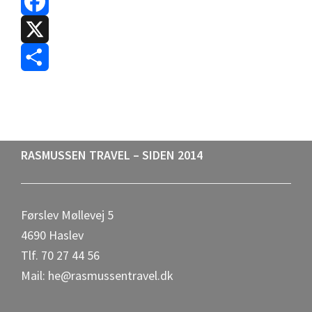
F
a
X
c
S
e
h
b
a
Footer
RASMUSSEN TRAVEL – SIDEN 2014
o
r
o
e
Førslev Møllevej 5
k
4690 Haslev
Tlf. 70 27 44 56
Mail: he@rasmussentravel.dk