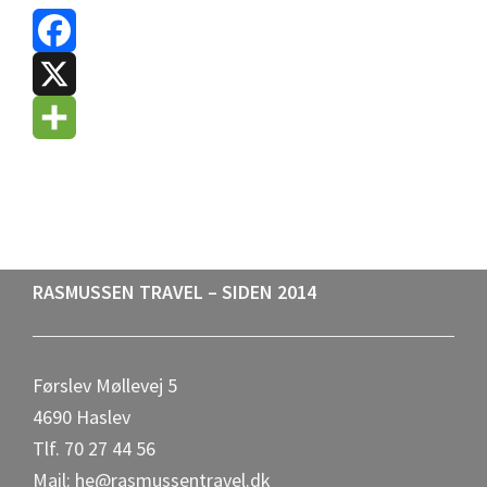
Footer
RASMUSSEN TRAVEL – SIDEN 2014
Førslev Møllevej 5
4690 Haslev
Tlf. 70 27 44 56
Mail: he@rasmussentravel.dk