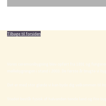
Tilbage til forsiden
Vores ceremonibygning blev opført fra 1891 og fungered
møllebygningen i stand i 2003. De første år brugte vi 
Det er med stor glæde vi kan byde dig velkommen til In
Stedet består fysisk af halvanden tønde land og fire b