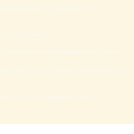
værelse, køkken alrum og badeværelse til
inde. Se uforklarbar.dk.
til et enkeltværelse og to dobbeltværelser til kursister.
t opbygge Lagunen, som er et udendørs wellnessområde med
enner. Her har vi en campingvogn og shelter.