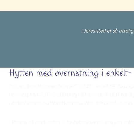
“Jeres sted er så utrolig
Hytten med overnatning i enkelt-
[cq_vc_productcover image=”23122″ thumbs=”23122,231
hovercaption=”JTNDc3BhbiUyMGNsYXNzJTNEJTIydGhpb
udefra,Terrassen,Dobbeltværelse Vest B:90,Køkken/Alr
I Hytten på marken har vi to dobbeltværelser og et enk