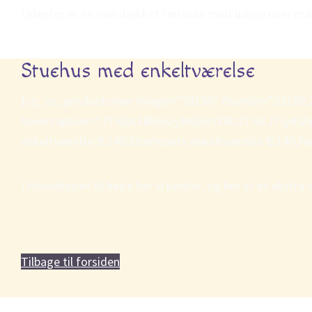
Udenfor er en overdækket terrasse med udsyn over mar
Stuehus med enkeltværelse
[cq_vc_productcover image=”23150″ thumbs=”23150,231
hovercaption=”JTNDc3BhbiUyMGNsYXNzJTNEJTIydGhpbi
enkeltværelse B:140,Stuehusets enkeltværelse B:140,F
I Hovedhuset til højre har vi kontor, og her et et ekstra
Tilbage til forsiden