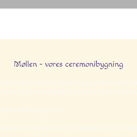
Møllen - vores ceremonibygning
e indtil 1936 som Førslev Mølle, hvor egnens bønder fik ma
bygningen som atelier og galleri og siden 2013 som en moder
spirationscenter Polynesien.
ygninger med Førslev Mølle, nu døbt Møllen, som den central