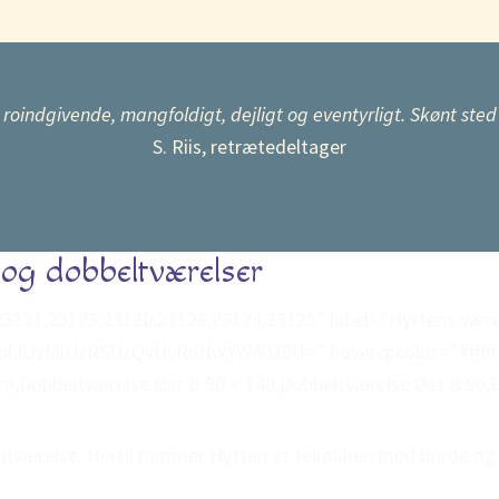
 roindgivende, mangfoldigt, dejligt og eventyrligt. Skønt sted at
S. Riis, retrætedeltager
 og dobbeltværelser
21,23123,23120,23126,23124,23125″ label=”Hyttens værelse
iUyMiUzRSUzQyUyRnNwYW4lM0U=” hovercpcolor=”#ffffff
um,Dobbeltværelse Øst B:90 + 140,Dobbeltværelse Øst B:90,
eltværelse. Hertil rummer Hytten et tekøkken med borde og 