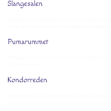
Slangesalen
Slangesalen er i underetagen med de store bjælker og g
Her er også toilet med bad. I Hovedhuset er yderligere e
Pumarummet
Pumarummet er på første sal med højt til loftet. Her er 
fra ceremonierne.
Kondorreden
Kondorreden er på plateauet øverst oppe på anden sal, 
og visionerne. Gå derop alene eller del med en eller fler