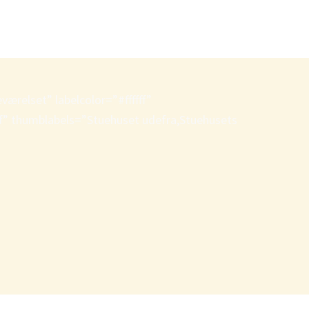
relset” labelcolor=”#ffffff”
thumblabels=”Stuehuset udefra,Stuehusets