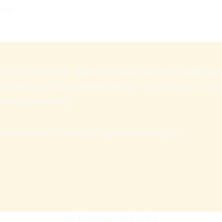
ker.
27,23159,23156″ label=”Stuehusets værelse & fællesbadevæ
UyMiUzRSUzQyUyRnNwYW4lM0U=” hovercpcolor=”#ffffff” 
ællesbadeværelset”]
 dobbeltværelse til kursister og retrætedeltagere.
Del drømmen med andre: