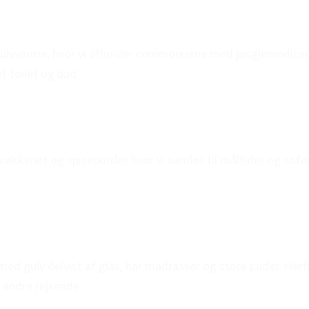
ulvvarme, hvor vi afholder ceremonierne med junglemedicin.
t toilet og bad.
køkkenet og spisebordet hvor vi samles til måltider og sofag
med gulv delvist af glas, har madrasser og store puder. Her
e andre rejsende.