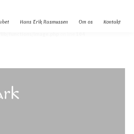
kabet
Hans Erik Rasmussen
Om os
Kontakt
lib/functions/image.php
on line
104
ark