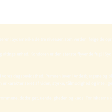
r i Sydamerika de tre niveauer, som verden ifølge de oprind
ltings enhed. Kondoren er den største flyvende fugl i S
i vores dagsbevidsthed. Pumaen lever i Andesbjergene og på d
r karakteriseret af viden, styrke, tålmodighed og intellige
drømmene, dødsriget, uendeligheden og kaos. For inkaerne 