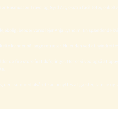
er Rasmussen Travel og Gyrd Art, ekstra faciliteter, enkelt
n lejebolig, beboer vores lejer Anja Lysholm. En spændende kv
lte kvinder på lange retræter. Nu er den ved at nyindrettes 
holder de fire store årstidsfejringer. Her er vi ved også a
te.
, der i sommerhalvåret kan benyttes af gæster, familie og v