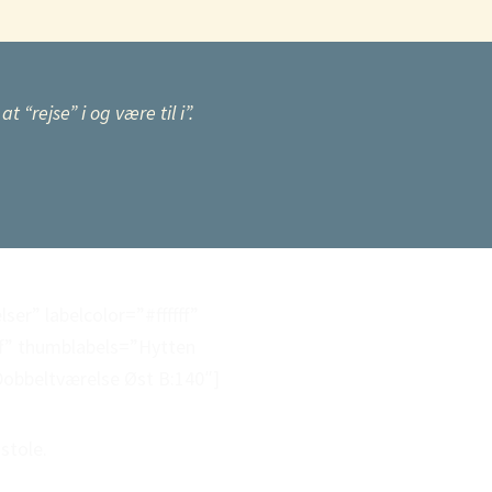
 “rejse” i og være til i”.
r” labelcolor=”#ffffff”
” thumblabels=”Hytten
Dobbeltværelse Øst B:140″]
stole.