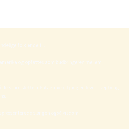
elige folk er delt i.
ydamerika og opfattes som budbringeren mellem
e store sletter i Patagonien. I junglen lever slægtning
ns.
repræsenterede slangen også visdom.