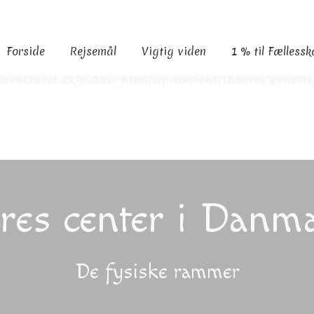
Forside
Rejsemål
Vigtig viden
1 % til Fælless
sentravel.dk/public_html/wp-content/themes/genesis/
res center i Danm
De fysiske rammer