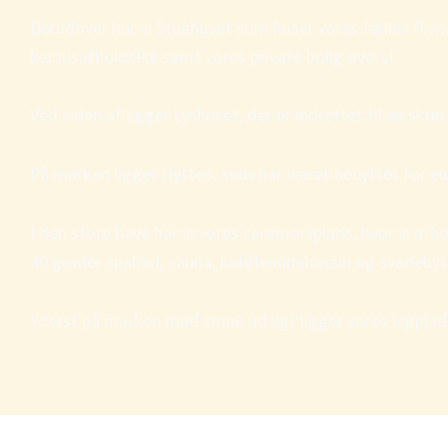
Derudover har vi Stuehuset som huser vores fælles firma
kursusafholdelse samt vores private bolig øverst.
Ved siden af ligger Lyshuset, der er indrettet til en skø
På marken ligger Hytten, som har været benyttet for enke
I den store have har vi vores ceremoniplads, hvor vi af
40 grader spabad, sauna, koldtvandsbassin og svedehyt
Yderst på marken med smuk udsigt ligger vores lejrplads