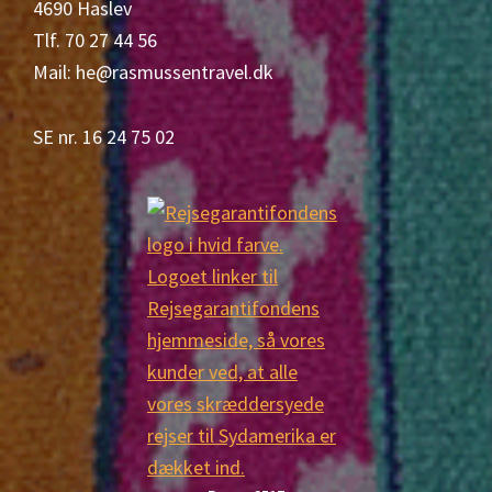
4690 Haslev
Tlf. 70 27 44 56
Mail: he@rasmussentravel.dk
SE nr. 16 24 75 02