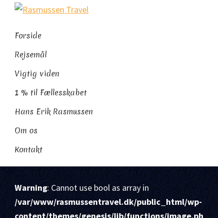
Gå
Skip
Gå
Rasmussen
direkte
til
direkte
Sydamerikaeksperten
Travel
til
indhold
til
Forside
primær
footer
Rejsemål
navigation
Vigtig viden
1 % til Fællesskabet
Hans Erik Rasmussen
Om os
Kontakt
Warning
: Cannot use bool as array in
/var/www/rasmussentravel.dk/public_html/wp-
content/themes/genesis/lib/functions/image.ph