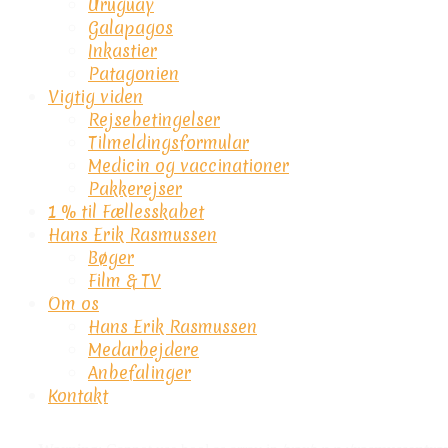
Uruguay
Galapagos
Inkastier
Patagonien
Vigtig viden
Rejsebetingelser
Tilmeldingsformular
Medicin og vaccinationer
Pakkerejser
1 % til Fællesskabet
Hans Erik Rasmussen
Bøger
Film & TV
Om os
Hans Erik Rasmussen
Medarbejdere
Anbefalinger
Kontakt