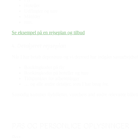
Hoteller
Udflugter og ture
Måltider
mm.
Se eksempel på en rejseplan og tilbud
4. Detaljeret rejseplan
Når I har betalt depositum og vi dermed har indgået samarbejdsaft
Bookingkoder på fly
Bookingkoder på hoteller og ture
Tidspunkter for afhentninger
… og alle andre detaljer, som I har brug for.
Samtidig kommer flybilletter, vouchers and andre relevante billett
PAS OG PERSONLIGE OPLYSNNGER
Pas