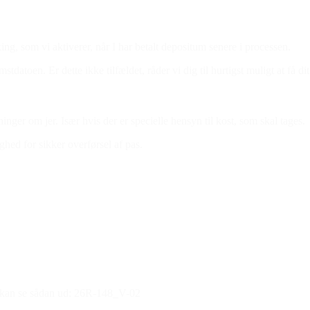
oking, som vi aktiverer, når I har betalt depositum senere i processen.
stdatoen. Er dette ikke tilfældet, råder vi dig til hurtigst muligt at få di
ger om jer. Især hvis der er specielle hensyn til kost, som skal tages.
hed for sikker overførsel af pas.
de kan se sådan ud: 26R-148_V-02