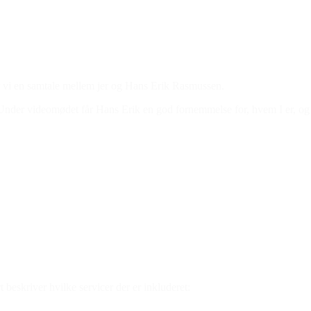
ler vi en samtale mellem jer og Hans Erik Rasmussen.
. Under videomødet får Hans Erik en god fornemmelse for, hvem I er, og 
rt beskriver hvilke servicer der er inkluderet: