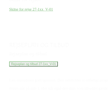
Skitse for rejse 27-1xx_V-01
REJSEPLAN OG TILBUD
Rejseplan og tilbud
Rejseplan og tilbud 27-1xx_V-01
Læs rejseplanen godt igennem. Den indeholder et udførligt program
Prisen står på side 1. Her står også den dato, som tilbuddet gælder 