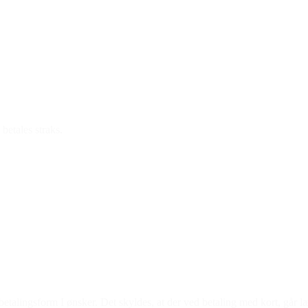
 betales straks.
n betalingsform I ønsker. Det skyldes, at der ved betaling med kort, går l