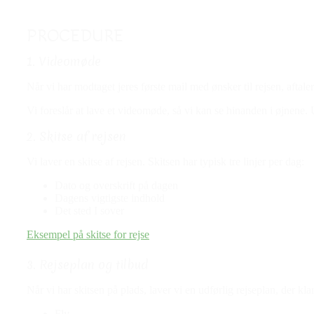
PROCEDURE
1. Videomøde
Når vi har modtaget jeres første mail med ønsker til rejsen, afta
Vi foreslår at lave et videomøde, så vi kan se hinanden i øjnene
2. Skitse af rejsen
Vi laver en skitse af rejsen. Skitsen har typisk tre linjer per dag:
Dato og overskrift på dagen
Dagens vigtigste indhold
Det sted I sover
Eksempel på skitse for rejse
3. Rejseplan og tilbud
Når vi har skitsen på plads, laver vi en udførlig rejseplan, der kla
Fly