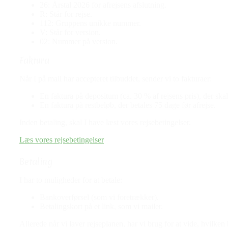
26: Årstal 2026 for afrejsens afslutning.
R: Står for rejse.
112: Gruppens unikke nummer.
V: Står for version.
02: Nummer på version.
Faktura
Når I på mail har accepteret tilbuddet, sender vi to fakturaer:
En faktura på depositum (ca. 30 % af rejsens pris), der skal
En faktura på restbeløb, der betales 75 dage før afrejse.
Inden betaling, skal I have læst vores rejsebetingelser.
Læs vores rejsebetingelser
Betaling
I har to muligheder for at betale:
Bankoverførsel (som vi foretrækker).
Betalingskort på et link, som vi mailer.
Allerede når vi laver rejseplanen, har vi brug for at vide, hvilke