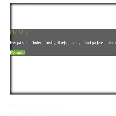
Warning
: Cannot use bool as array in
/var/www/rasmussentrave
NAVN
Her på siden finder I forslag til rejseplan og tilbud på jeres pak
Kontakt
SKITSE FOR REJSEN
Skitse for rejsen