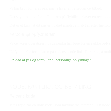
Vi har brug for jeres pas, når vi laver en rejseplan og tilbud.
Det skyldes, at vi for at få en pris på flybilletter laver en reel bo
Det er et krav, at dit pas er gyldigt mindst et halvt år efter hjemkom
Personlige oplysninger
Vi og vores operatører i Sydamerika har brug for en række oplysnin
Udfyld derfor formularen på nedenstående link. Her er også mulig
Upload af pas og formular til personlige oplysninger
KODE, FAKTURA OG BETALING
Rejsens kode
Jeres rejse har en unik kode, som fakturaerne referer til. En ko