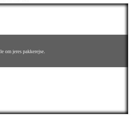
php
on line
104
ale om jeres pakkerejse.