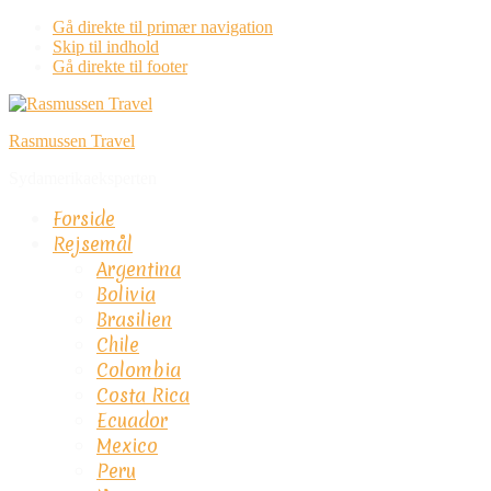
Gå direkte til primær navigation
Skip til indhold
Gå direkte til footer
Rasmussen Travel
Sydamerikaeksperten
Forside
Rejsemål
Argentina
Bolivia
Brasilien
Chile
Colombia
Costa Rica
Ecuador
Mexico
Peru